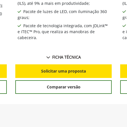
(ILS), até 9% a mais em produtividade;
(I
);
Pacote de luzes de LED, com iluminação 360
0
graus;
gr
Pacote de tecnologia integrada, com JDLink™
e iTEC™ Pro, que realiza as manobras de
e 
cabeceira.
ca
FICHA TÉCNICA
Solicitar uma proposta
Comparar versão