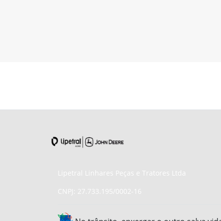
Lipetral Linhares Peças e Tratores Ltda
CNPJ: 27.733.195/0002-16