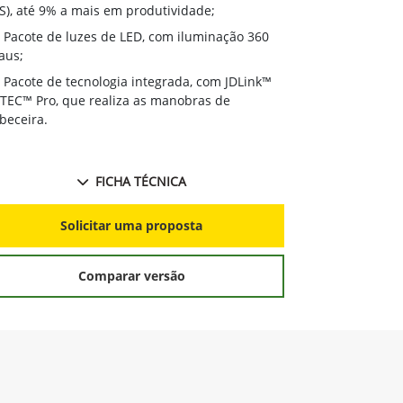
(ILS), até 9% 
LS), até 9% a mais em produtividade;
Pacote de 
Pacote de luzes de LED, com iluminação 360
graus;
aus;
Pacote de 
Pacote de tecnologia integrada, com JDLink™
e iTEC™ Pro, 
iTEC™ Pro, que realiza as manobras de
cabeceira.
beceira.
FICHA TÉCNICA
S
Solicitar uma proposta
Comparar versão