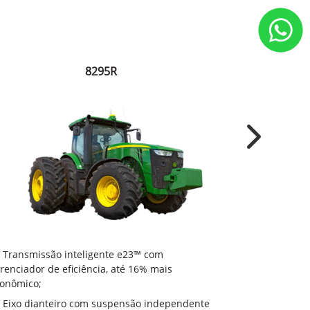
8295R
Next
Transmissã
Transmissão inteligente e23™ com
gerenciador d
renciador de eficiência, até 16% mais
econômico;
onômico;
Eixo diant
Eixo dianteiro com suspensão independente