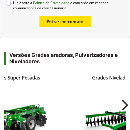
Li e aceito a
Política de Privacidade
e concordo em receber
comunicações da concessionária.
Entrar em contato
Versões Grades aradoras, Pulverizadores e
Niveladores
ras Super Pesadas
Grades Nivelador
Ne