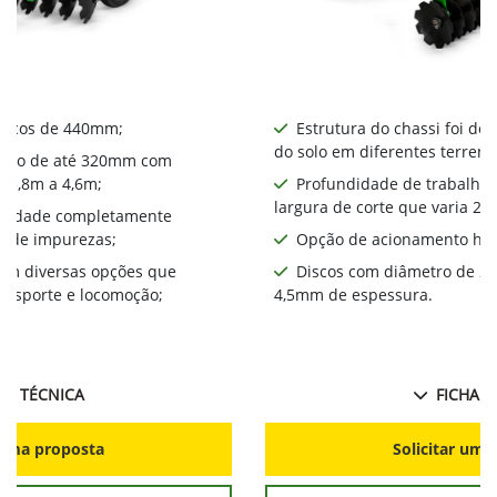
iscos de 440mm​;
Estrutura do chassi foi de
do solo em diferentes terreno
alho de até 320mm com
a 3,8m a 4,6m;
Profundidade de trabalho
largura de corte que varia 2,
bilidade completamente
a de impurezas;
Opção de acionamento hid
com diversas opções que
Discos com diâmetro de 2
ansporte e locomoção;
4,5mm de espessura.
HA TÉCNICA
FICHA T
r uma proposta
Solicitar uma