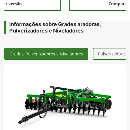
rar versão
Comparar 
Informações sobre Grades aradoras,
Pulverizadores e Niveladores
Grades, Pulvenizadores e Niveladores
Pulverizadores 