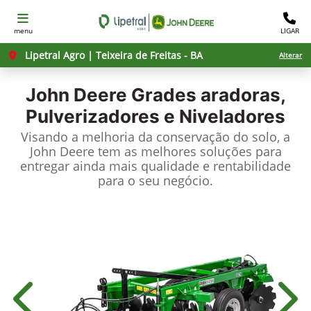
menu
LIGAR
Lipetral Agro | Teixeira de Freitas - BA
Alterar
John Deere
Grades aradoras,
Pulverizadores e Niveladores
Visando a melhoria da conservação do solo, a
John Deere tem as melhores soluções para
entregar ainda mais qualidade e rentabilidade
para o seu negócio.
Anterior
Próx