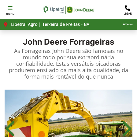
menu
LIGAR
Lipetral Agro | Teixeira de Freitas - BA
Alterar
John Deere
Forrageiras
As Forrageiras John Deere são famosas no
mundo todo por sua extraordinária
confiabilidade. Estas versáteis picadoras
produzem ensilado da mais alta qualidade, da
forma mais rentável do que nunca
Anterior
Próx