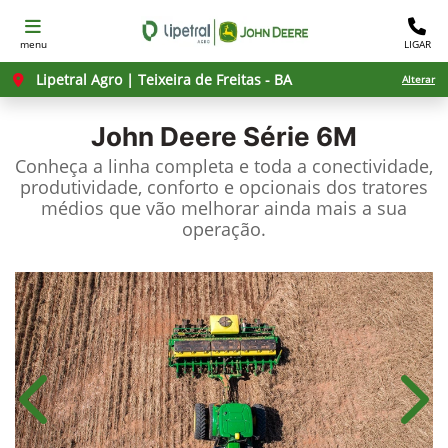
menu
LIGAR
Lipetral Agro | Teixeira de Freitas - BA
Alterar
John Deere
Série 6M
Conheça a linha completa e toda a conectividade,
produtividade, conforto e opcionais dos tratores
médios que vão melhorar ainda mais a sua
operação.
Anterior
Próx