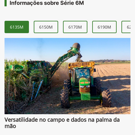
Informações sobre Série 6M
6135M
6150M
6170M
6190M
621
Versatilidade no campo e dados na palma da
mão