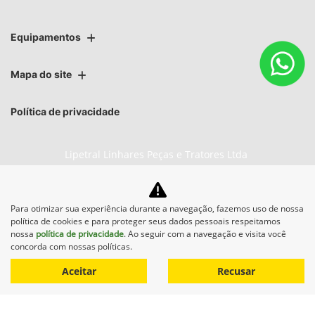
Equipamentos
Mapa do site
Política de privacidade
Lipetral Linhares Peças e Tratores Ltda
CNPJ: 27.733.195/0002-16
Para otimizar sua experiência durante a navegação, fazemos uso de nossa
política de cookies e para proteger seus dados pessoais respeitamos
nossa
política de privacidade
. Ao seguir com a navegação e visita você
No trânsito, enxergar o outro
concorda com nossas políticas.
salva vidas.
Aceitar
Recusar
Desenvolvido pela DEALERSPACE ® Direitos Reservados.