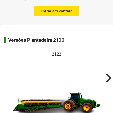
Entrar em contato
Versões Plantadeira 2100
2122
Ne