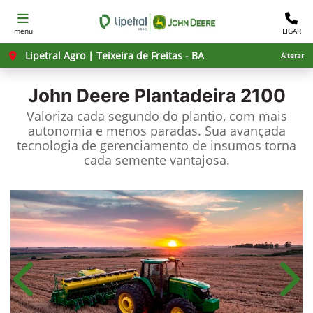
menu
LIGAR
Lipetral Agro | Teixeira de Freitas - BA
Alterar
John Deere
Plantadeira 2100
Valoriza cada segundo do plantio, com mais
autonomia e menos paradas. Sua avançada
tecnologia de gerenciamento de insumos torna
cada semente vantajosa.
Anterior
Próx