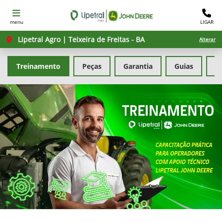
menu
LIGAR
Lipetral Agro | Teixeira de Freitas - BA
Alterar
Treinamento
Peças
Garantia
Guias
F