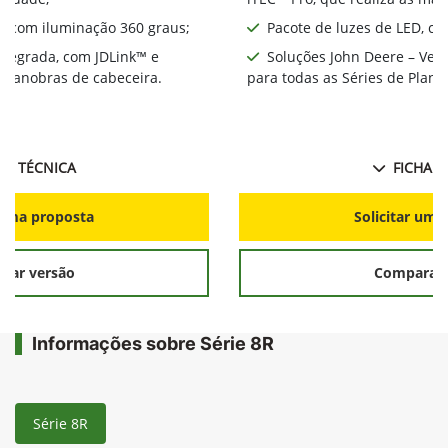
D, com iluminação 360 graus;
Pacote de luzes de LED, co
integrada, com JDLink™ e
Soluções John Deere – Ver
s manobras de cabeceira.
para todas as Séries de Plant
HA TÉCNICA
FICHA T
r uma proposta
Solicitar uma
rar versão
Comparar 
Informações sobre Série 8R
Série 8R