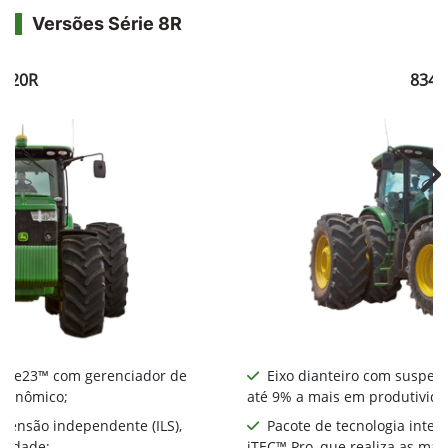
Versões Série 8R
8320R
8345
Ne
nte e23™ com gerenciador de
Eixo dianteiro com suspens
econômico;
até 9% a mais em produtivida
spensão independente (ILS),
Pacote de tecnologia integ
ividade;
iTEC™ Pro, que realiza as ma