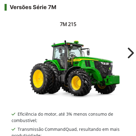
Versões Série 7M
7M 215
Ne
Eficiência do motor, até 3% menos consumo de
combustível;
Transmissão CommandQuad, resultando em mais
produtividade;