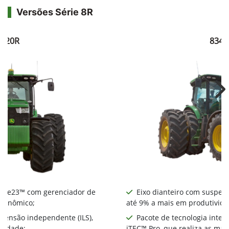
Versões Série 8R
8320R
8345
Ne
nte e23™ com gerenciador de
Eixo dianteiro com suspens
econômico;
até 9% a mais em produtivida
spensão independente (ILS),
Pacote de tecnologia integ
ividade;
iTEC™ Pro, que realiza as ma