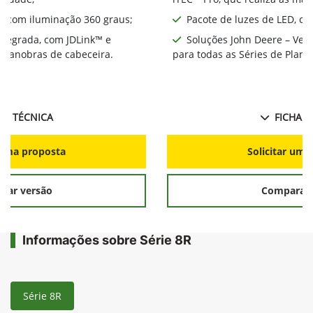
D, com iluminação 360 graus;
Pacote de luzes de LED, co
integrada, com JDLink™ e
Soluções John Deere – Ver
s manobras de cabeceira.
para todas as Séries de Plant
HA TÉCNICA
FICHA T
r uma proposta
Solicitar uma
rar versão
Comparar 
Informações sobre Série 8R
Série 8R