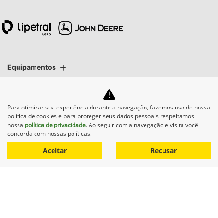
Equipamentos
Mapa do site
Para otimizar sua experiência durante a navegação, fazemos uso de nossa
política de cookies e para proteger seus dados pessoais respeitamos
Política de privacidade
nossa
política de privacidade
. Ao seguir com a navegação e visita você
concorda com nossas políticas.
Lipetral Linhares Peças e Tratores Ltda
Aceitar
Recusar
CNPJ: 27.733.195/0002-16
No trânsito, enxergar o outro