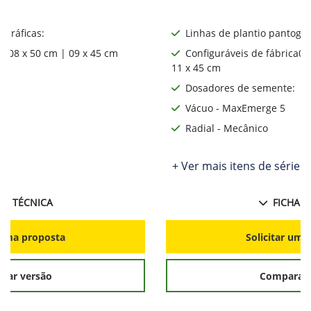
ográficas:
Linhas de plantio pantográ
ca08 x 50 cm | 09 x 45 cm
Configuráveis de fábrica06
11 x 45 cm
:
Dosadores de semente:
Vácuo - MaxEmerge 5
Radial - Mecânico
ie
+ Ver mais itens de série
HA TÉCNICA
FICHA T
r uma proposta
Solicitar uma
rar versão
Comparar 