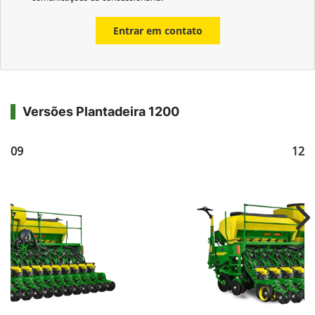
Entrar em contato
Versões Plantadeira 1200
1209
121
Ne