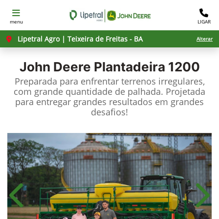
menu
LIGAR
Lipetral Agro | Teixeira de Freitas - BA
Alterar
John Deere
Plantadeira 1200
Preparada para enfrentar terrenos irregulares,
com grande quantidade de palhada. Projetada
para entregar grandes resultados em grandes
desafios!​
Anterior
Próx