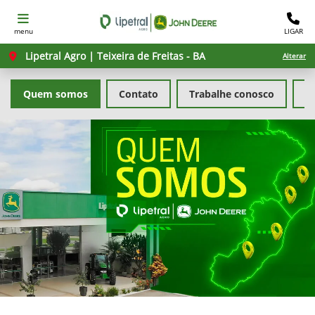
menu
LIGAR
Lipetral Agro | Teixeira de Freitas - BA
Alterar
Quem somos
Contato
Trabalhe conosco
Po