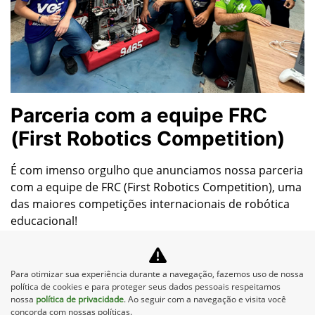
Parceria com a equipe FRC
(First Robotics Competition)
É com imenso orgulho que anunciamos nossa parceria
com a equipe de FRC (First Robotics Competition), uma
das maiores competições internacionais de robótica
educacional!
Formada por jovens do Sesi Senai Linhares, essa equipe
representa o talento, a criatividade e o espírito inovador de
uma nova geração que está moldando o futuro com coragem
Para otimizar sua experiência durante a navegação, fazemos uso de nossa
e conhecimento.
política de cookies e para proteger seus dados pessoais respeitamos
nossa
política de privacidade
. Ao seguir com a navegação e visita você
concorda com nossas políticas.