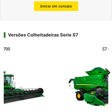
Entrar em contato
Versões Colheitadeiras Serie S7
7 700
S7 8
Ne