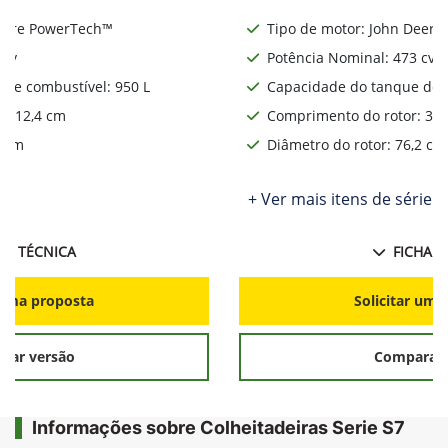
Deere PowerTech™
Tipo de motor: John Deere
 cv
Potência Nominal: 473 cv
de combustível: 950 L
Capacidade do tanque de c
: 312,4 cm
Comprimento do rotor: 312
2 cm
Diâmetro do rotor: 76,2 cm
ie
+ Ver mais itens de série
HA TÉCNICA
FICHA T
r uma proposta
Solicitar uma
rar versão
Comparar 
Informações sobre Colheitadeiras Serie S7