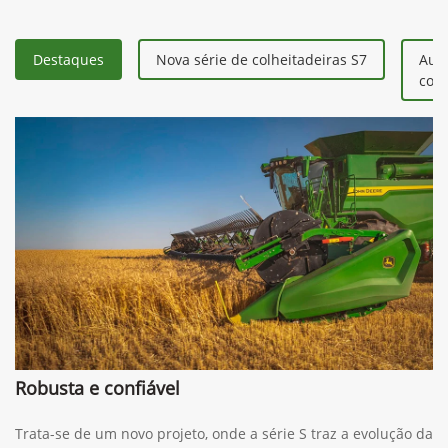
Destaques
Nova série de colheitadeiras S7
Aum
colh
Robusta e confiável
Trata-se de um novo projeto, onde a série S traz a evolução da