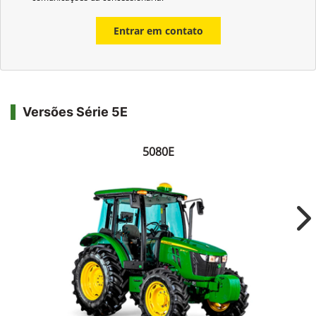
Entrar em contato
Versões Série 5E
5080E
Ne