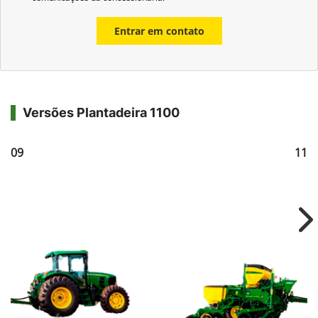
Entrar em contato
Versões Plantadeira 1100
1109
111
Ne