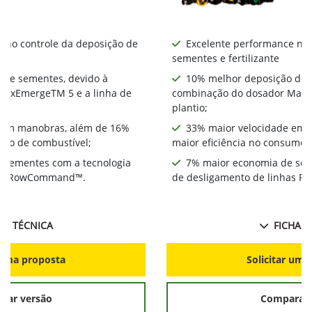
 no controle da deposição de
Excelente performance no 
sementes e fertilizante
 de sementes, devido à
10% melhor deposição de 
MaxEmergeTM 5 e a linha de
combinação do dosador MaxE
plantio;
 em manobras, além de 16%
33% maior velocidade em 
umo de combustível;
maior eficiência no consumo 
 sementes com a tecnologia
7% maior economia de sem
has RowCommand™.
de desligamento de linhas
HA TÉCNICA
FICHA T
r uma proposta
Solicitar uma
rar versão
Comparar 