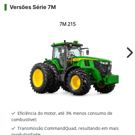
Versões Série 7M
7M 215
Ne
Eficiência do motor, até 3% menos consumo de
combustível;
Transmissão CommandQuad, resultando em mais
produtividade;