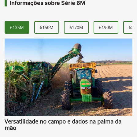
Informações sobre Série 6M
6135M
6150M
6170M
6190M
621
Versatilidade no campo e dados na palma da
mão