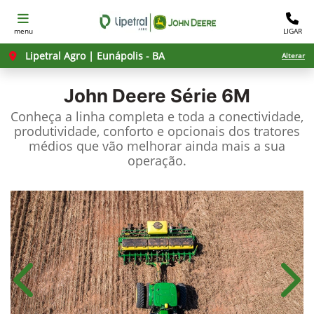
menu
LIGAR
Lipetral Agro | Eunápolis - BA
Alterar
John Deere
Série 6M
Conheça a linha completa e toda a conectividade,
produtividade, conforto e opcionais dos tratores
médios que vão melhorar ainda mais a sua
operação.
Anterior
Próx