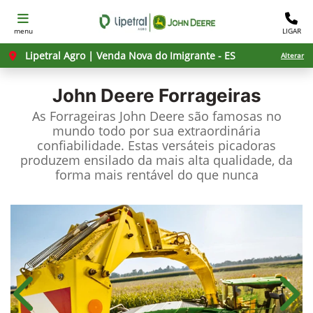
menu
LIGAR
Lipetral Agro | Venda Nova do Imigrante - ES
Alterar
John Deere
Forrageiras
As Forrageiras John Deere são famosas no
mundo todo por sua extraordinária
confiabilidade. Estas versáteis picadoras
produzem ensilado da mais alta qualidade, da
forma mais rentável do que nunca
Anterior
Próx