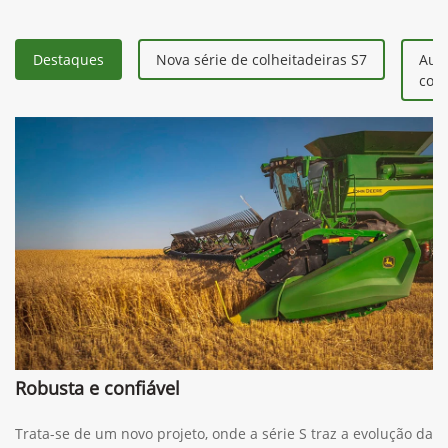
Destaques
Nova série de colheitadeiras S7
Aum
colh
Robusta e confiável
Trata-se de um novo projeto, onde a série S traz a evolução da