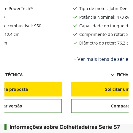
Deere PowerTech™
Tipo de motor: John Deere
 cv
Potência Nominal: 473 cv
de combustível: 950 L
Capacidade do tanque de c
: 312,4 cm
Comprimento do rotor: 312
2 cm
Diâmetro do rotor: 76,2 cm
ie
+ Ver mais itens de série
HA TÉCNICA
FICHA T
r uma proposta
Solicitar uma
rar versão
Comparar 
Informações sobre Colheitadeiras Serie S7