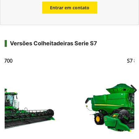
Entrar em contato
Versões Colheitadeiras Serie S7
7 700
S7 8
Ne