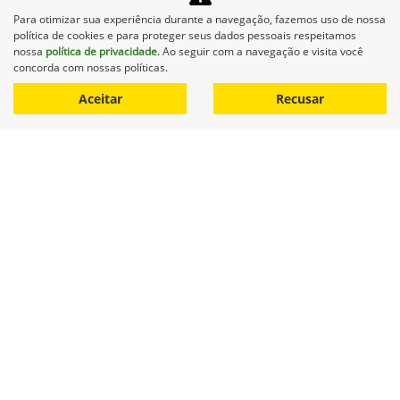
Formada por jovens do Sesi Senai Linhares, essa equipe
Para otimizar sua experiência durante a navegação, fazemos uso de nossa
representa o talento, a criatividade e o espírito inovador de
política de cookies e para proteger seus dados pessoais respeitamos
uma nova geração que está moldando o futuro com coragem
nossa
política de privacidade
. Ao seguir com a navegação e visita você
e conhecimento.
concorda com nossas políticas.
Aceitar
Recusar
Lipetral recebe Gerente de