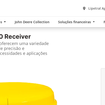
Lipetral A
os
John Deere Collection
Soluções financeiras
0 Receiver
 oferecem uma variedade
de precisão e
cessidades e aplicações