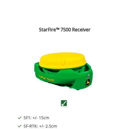
StarFire™ 7500 Receiver
SF1: +/- 15cm
SF-RTK: +/- 2.5cm