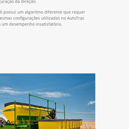
guração da direção.
0 possui um algoritmo diferente que requer
mesmas configurações utilizadas no AutoTrac
m um desempenho insatisfatório.