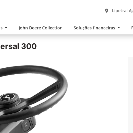
Lipetral A
os
John Deere Collection
Soluções financeiras
ersal 300