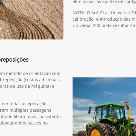
elimina vários ajustes de confi
NOTA: O AutoTrac Universal 30
calibração. A introdução das 
Universal 200 pode resultar e
breposições
r um método de orientação com
obreposição (custos adicionais
horas de uso da máquina) e
e em todas as operações,
erem múltiplas passagens
o de fileira mais consistente,
subsequentes passes no