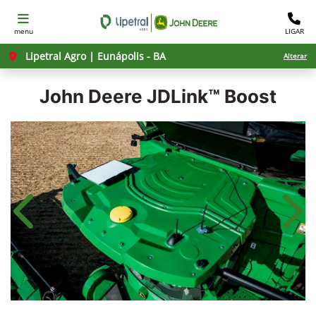
menu
LIGAR
Lipetral Agro | Eunápolis - BA
Alterar
John Deere
JDLink™ Boost
Anterior
Próx