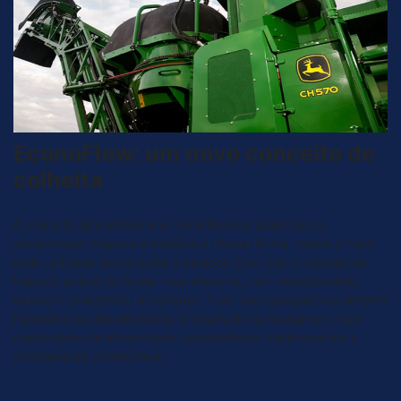
EconoFlow: um novo conceito de
colheita
O conceito EconoFlow une melhorias nos sistemas de
alimentação, limpeza e hidráulico. Dessa forma, temos o fluxo
mais uniforme de cana até o picador. Com isso, o sistema de
limpeza atuará de forma mais eficiente, com rotações mais
baixas e constantes no extrator. Tudo isso agregado ao sistema
hidráulico de alta eficiência. O resultado se traduz em maior
capacidade de alimentação, qualidade de matéria-prima e
economia de combustível.