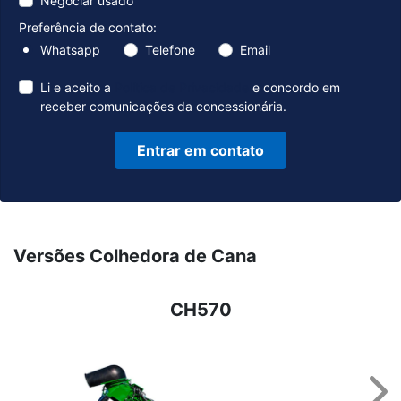
Negociar usado
Preferência de contato:
Whatsapp
Telefone
Email
Li e aceito a
Política de Privacidade
e concordo em
receber comunicações da concessionária.
Entrar em contato
Versões Colhedora de Cana
CH570
Nex