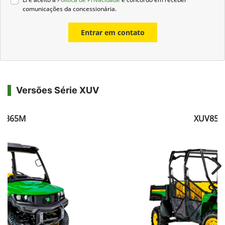
comunicações da concessionária.
Entrar em contato
Versões Série XUV
V865M
XUV855
Ne