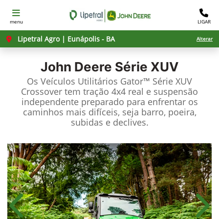
menu
LIGAR
Lipetral Agro | Eunápolis - BA
Alterar
John Deere
Série XUV
Os Veículos Utilitários Gator™ Série XUV
Crossover tem tração 4x4 real e suspensão
independente preparado para enfrentar os
caminhos mais difíceis, seja barro, poeira,
subidas e declives.
Anterior
Próx