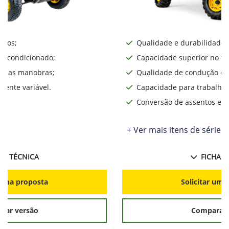
iros;
Qualidade e durabilidade;
ar condicionado;
Capacidade superior no te
lita as manobras;
Qualidade de condução o d
ente variável.
Capacidade para trabalhos
Conversão de assentos e d
+ Ver mais itens de série
HA TÉCNICA
FICHA T
r uma proposta
Solicitar uma
rar versão
Comparar 