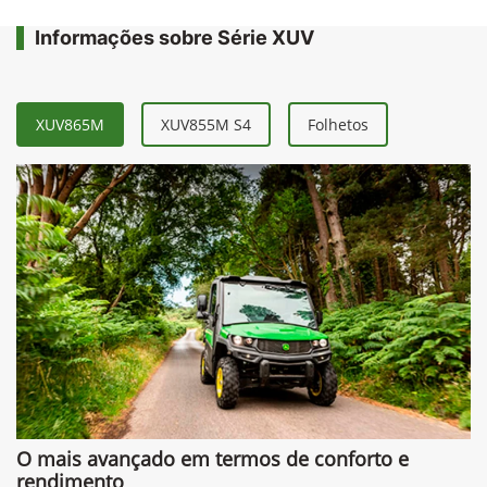
Informações sobre Série XUV
XUV865M
XUV855M S4
Folhetos
O mais avançado em termos de conforto e
rendimento