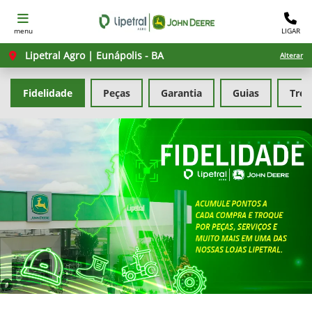
menu
LIGAR
Lipetral Agro | Eunápolis - BA
Alterar
Fidelidade
Peças
Garantia
Guias
Tre