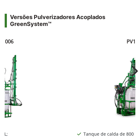
Versões Pulverizadores Acoplados
GreenSystem™
V1006
PV10
Ne
0 L;
Tanque de calda de 800 L;