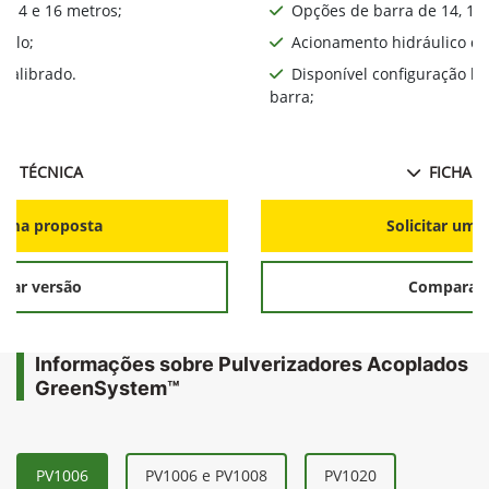
, 14 e 16 metros;
Opções de barra de 14, 16,
iplo;
Acionamento hidráulico da
calibrado.
Disponível configuração l
barra;
HA TÉCNICA
FICHA T
r uma proposta
Solicitar uma
rar versão
Comparar 
Informações sobre Pulverizadores Acoplados
GreenSystem™
PV1006
PV1006 e PV1008
PV1020