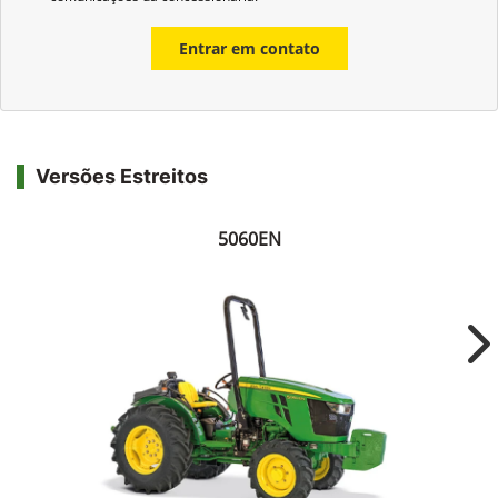
Entrar em contato
Versões Estreitos
5060EN
Ne