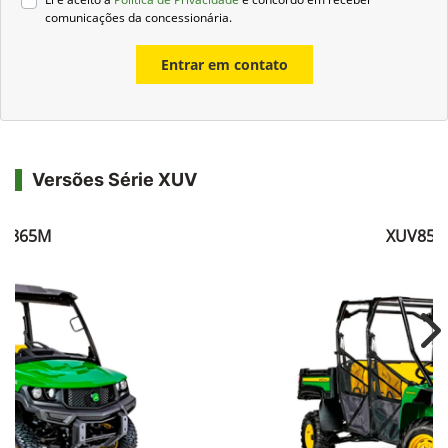
comunicações da concessionária.
Entrar em contato
Versões Série XUV
V865M
XUV855
Ne