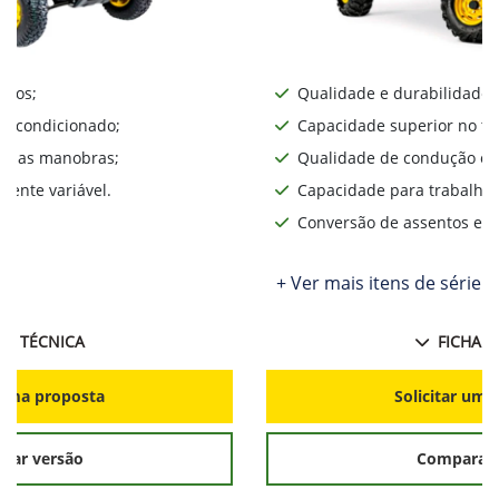
iros;
Qualidade e durabilidade;
ar condicionado;
Capacidade superior no te
lita as manobras;
Qualidade de condução o d
ente variável.
Capacidade para trabalhos
Conversão de assentos e d
+ Ver mais itens de série
HA TÉCNICA
FICHA T
r uma proposta
Solicitar uma
rar versão
Comparar 