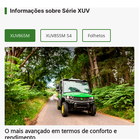
Informações sobre Série XUV
XUV865M
XUV855M S4
Folhetos
O mais avançado em termos de conforto e
rendimento