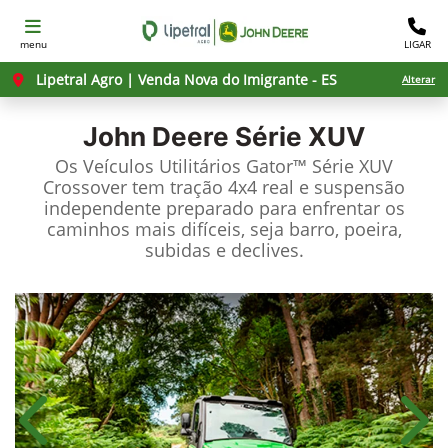
menu
LIGAR
Lipetral Agro | Venda Nova do Imigrante - ES
Alterar
John Deere
Série XUV
Os Veículos Utilitários Gator™ Série XUV
Crossover tem tração 4x4 real e suspensão
independente preparado para enfrentar os
caminhos mais difíceis, seja barro, poeira,
subidas e declives.
Anterior
Próx