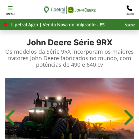
menu
LIGAR
Lipetral Agro | Venda Nova do Imigrante - ES
Alterar
John Deere
Série 9RX
Os modelos da Série 9RX incorporam os maiores
tratores John Deere fabricados no mundo, com
potências de 490 e 640 cv
Anterior
Próx