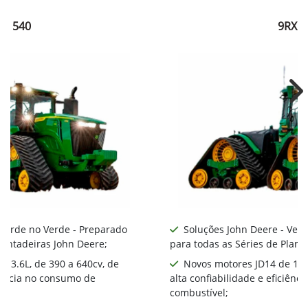
RX 540
9RX 5
Ne
 Verde no Verde - Preparado
Soluções John Deere - Ver
lantadeiras John Deere;
para todas as Séries de Plant
 13.6L, de 390 a 640cv, de
Novos motores JD14 de 13.6
ciência no consumo de
alta confiabilidade e eficiên
combustível;