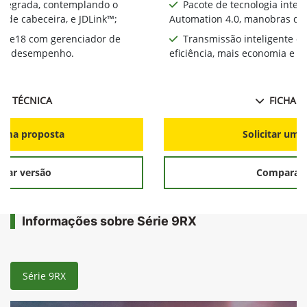
integrada, contemplando o
Pacote de tecnologia inte
 de cabeceira, e JDLink™;
Automation 4.0, manobras de 
te e18 com gerenciador de
Transmissão inteligente e
ia e desempenho.
eficiência, mais economia e 
HA TÉCNICA
FICHA T
r uma proposta
Solicitar uma
rar versão
Comparar 
Informações sobre Série 9RX
Série 9RX