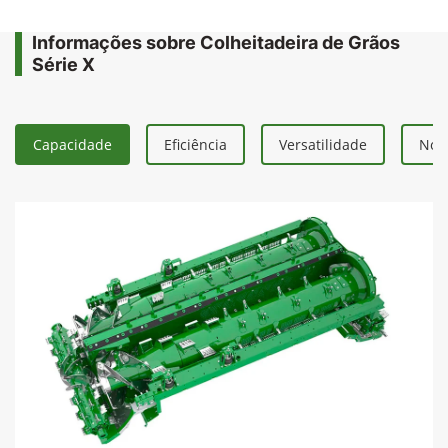
Informações sobre Colheitadeira de Grãos
Série X
Capacidade
Eficiência
Versatilidade
Nova