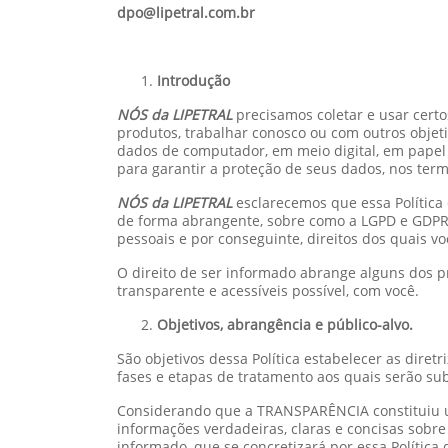
dpo@lipetral.com.br
Introdução
NÓS da LIPETRAL
precisamos coletar e usar cert
produtos, trabalhar conosco ou com outros obje
dados de computador, em meio digital, em papel
para garantir a proteção de seus dados, nos ter
NÓS da LIPETRAL
esclarecemos que essa Política
de forma abrangente, sobre como a LGPD e GDPR c
pessoais e por conseguinte, direitos dos quais v
O direito de ser informado abrange alguns dos pr
transparente e acessíveis possível, com você.
Objetivos, abrangência e público-alvo.
São objetivos dessa Política estabelecer as diret
fases e etapas de tratamento aos quais serão s
Considerando que a TRANSPARÊNCIA constituiu um
informações verdadeiras, claras e concisas sobre
informado, que se concretizará por essa Política 