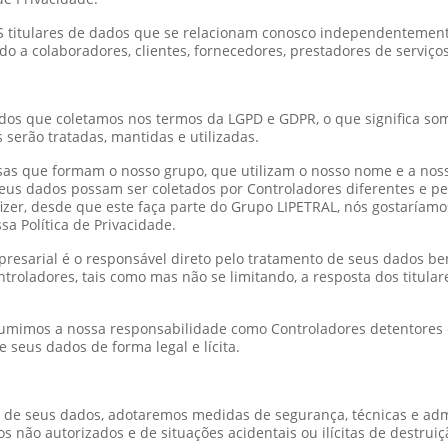
CAS titulares de dados que se relacionam conosco independentemen
o a colaboradores, clientes, fornecedores, prestadores de serviços,
dos que coletamos nos termos da LGPD e GDPR, o que significa s
 serão tratadas, mantidas e utilizadas.
esas que formam o nosso grupo, que utilizam o nosso nome e a nos
seus dados possam ser coletados por Controladores diferentes e p
zer, desde que este faça parte do Grupo LIPETRAL, nós gostaríamos
a Política de Privacidade.
esarial é o responsável direto pelo tratamento de seus dados be
adores, tais como mas não se limitando, a resposta dos titulares 
umimos a nossa responsabilidade como Controladores detentores do
 seus dados de forma legal e lícita.
 de seus dados, adotaremos medidas de segurança, técnicas e admi
os não autorizados e de situações acidentais ou ilícitas de destru