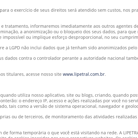
ara o exercício de seus direitos será atendido sem custos, nos p
s e tratamento, informaremos imediatamente aos outros agentes d
liminação, a anonimização ou o bloqueio dos seus dados, para que 
impossível ou implique esforço desproporcional, no seu cumprim
ere a LGPD não inclui dados que já tenham sido anonimizados pelo
 seus dados contra o controlador perante a autoridade nacional ta
os titulares, acesse nosso site
www.lipetral.com.br
.
uando utiliza nosso aplicativo, site ou blogs, criando, quando possí
 conterão: o endereço IP, acesso e ações realizadas por você no serv
zado, tais como a versão de sistema operacional, navegador e geoloc
rias ou de terceiros, de monitoramento das atividades realizadas 
de forma temporária o que você está visitando na rede. A LIPETRA