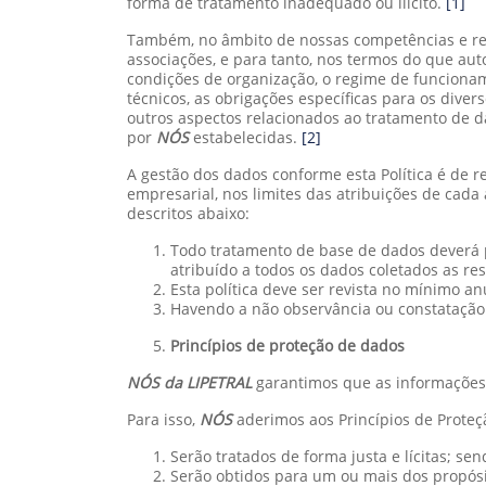
forma de tratamento inadequado ou ilícito.
[1]
Também, no âmbito de nossas competências e res
associações, e para tanto, nos termos do que au
condições de organização, o regime de funcionam
técnicos, as obrigações específicas para os dive
outros aspectos relacionados ao tratamento de d
por
NÓS
estabelecidas.
[2]
A gestão dos dados conforme esta Política é de 
empresarial, nos limites das atribuições de cada
descritos abaixo:
Todo tratamento de base de dados deverá p
atribuído a todos os dados coletados as re
Esta política deve ser revista no mínimo a
Havendo a não observância ou constatação 
Princípios de proteção de dados
NÓS da LIPETRAL
garantimos que as informações
Para isso,
NÓS
aderimos aos Princípios de Prote
Serão tratados de forma justa e lícitas; s
Serão obtidos para um ou mais dos propósit