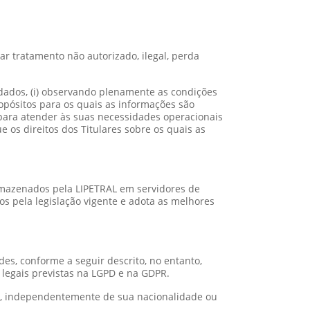
r tratamento não autorizado, ilegal, perda
 dados, (i) observando plenamente as condições
ropósitos para os quais as informações são
para atender às suas necessidades operacionais
e os direitos dos Titulares sobre os quais as
armazenados pela LIPETRAL em servidores de
s pela legislação vigente e adota as melhores
es, conforme a seguir descrito, no entanto,
legais previstas na LGPD e na GDPR.
al, independentemente de sua nacionalidade ou