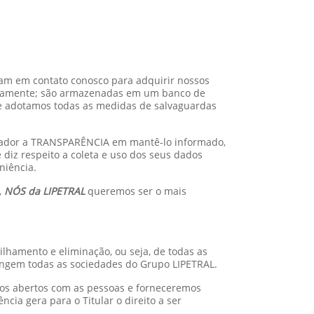
tram em contato conosco para adquirir nossos
uadamente; são armazenadas em um banco de
ue adotamos todas as medidas de salvaguardas
rteador a TRANSPARÊNCIA em mantê-lo informado,
diz respeito a coleta e uso dos seus dados
niência.
,
NÓS da LIPETRAL
queremos ser o mais
tilhamento e eliminação, ou seja, de todas as
angem todas as sociedades do Grupo LIPETRAL.
mos abertos com as pessoas e forneceremos
cia gera para o Titular o direito a ser