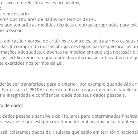
essivos em relação a esses propósitos;
;
 o necessário;
tos dos Titulares de dados nos termos da Lei,
s que tomarão as medidas técnicas e outras apropriadas para evita
es pessoais,
aplicação rigorosa de critérios e controles, ao tratarmos os seus
adas, (ii) cumprindo nossas obrigações legais para especificar os p
nformações adequadas, e apenas na medida em que seja necessário 
 nos certificaremos da qualidade das informações utilizadas e de qu
 exercidos nos termos da Lei.
oderão ser transferidos para o exterior, por exemplo quando são 
Para isso, a LIPETRAL observa todos os requerimentos estabelecido
r a integridade e confidencialidade dos seus dados pessoais.
to de dados
 dados pessoais sensíveis de Titulares para determinadas finalidad
ecessários e que estejam devidamente embasados pelas hipóteses 
sil, coletamos dados de Titulares que estão em território nacion