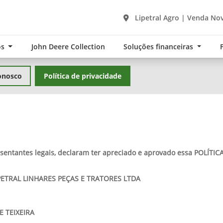
Lipetral Agro | Venda Nov
os
John Deere Collection
Soluções financeiras
onosco
Política de privacidade
esentantes legais, declaram ter apreciado e aprovado essa POLÍTI
LIPETRAL LINHARES PEÇAS E TRATORES LTDA
E TEIXEIRA