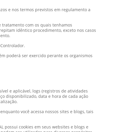
razos e nos termos previstos em regulamento a
e tratamento com os quais tenhamos
repitam idêntico procedimento, exceto nos casos
ento.
 Controlador.
mbém poderá ser exercido perante os organismos
vel e aplicável, logs (registros de atividades
iço disponibilizado, data e hora de cada ação
alização.
enquanto você acessa nossos sites e blogs, tais
L possui cookies em seus websites e blogs e