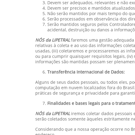
Devem ser adequados, relevantes e não exc
Devem ser precisos e mantidos atualizados
Não serão mantidos por mais tempo do que
Serão processados em observância dos direi
Serão mantidos seguros pelos Controladore
acidental, destruição ou danos a informaçõ
NÓS da LIPETRAL
faremos uma gestão adequada e 
relativas à coleta e ao uso das informações colet
usadas, (iii) coletaremos e processaremos as i
ou para cumprir quaisquer requisitos legais, (iv)
informações são mantidas possam ser plenamente
Transferência Internacional de Dados:
Alguns de seus dados pessoais, ou todos eles, p
computação em nuvem localizados fora do Brasil. 
práticas de segurança e privacidade para garanti
Finalidades e bases legais para o tratamen
NÓS da LIPETRAL
iremos coletar dados pessoais e
serão coletados somente àqueles estritamente n
Considerando que a nossa operação ocorre no Bra
endereço.