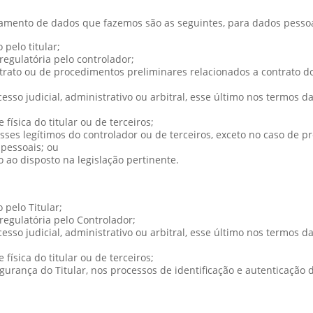
tamento de dados que fazemos são as seguintes, para dados pessoa
pelo titular;
egulatória pelo controlador;
ato ou de procedimentos preliminares relacionados a contrato do qu
cesso judicial, administrativo ou arbitral, esse último nos termos d
física do titular ou de terceiros;
ses legítimos do controlador ou de terceiros, exceto no caso de p
 pessoais; ou
o ao disposto na legislação pertinente.
pelo Titular;
egulatória pelo Controlador;
cesso judicial, administrativo ou arbitral, esse último nos termos d
física do titular ou de terceiros;
gurança do Titular, nos processos de identificação e autenticação 