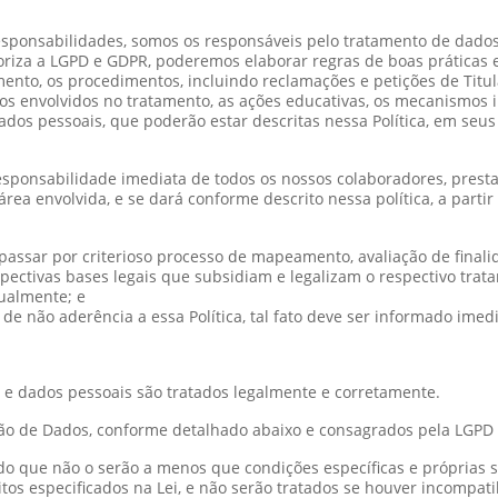
ponsabilidades, somos os responsáveis pelo tratamento de dados
toriza a LGPD e GDPR, poderemos elaborar regras de boas práticas
ento, os procedimentos, incluindo reclamações e petições de Titu
rsos envolvidos no tratamento, as ações educativas, os mecanismos 
ados pessoais, que poderão estar descritas nessa Política, em s
responsabilidade imediata de todos os nossos colaboradores, pre
 área envolvida, e se dará conforme descrito nessa política, a par
assar por criterioso processo de mapeamento, avaliação de final
spectivas bases legais que subsidiam e legalizam o respectivo trat
nualmente; e
de não aderência a essa Política, tal fato deve ser informado im
 e dados pessoais são tratados legalmente e corretamente.
ção de Dados, conforme detalhado abaixo e consagrados pela LGPD
endo que não o serão a menos que condições específicas e próprias 
os especificados na Lei, e não serão tratados se houver incompati