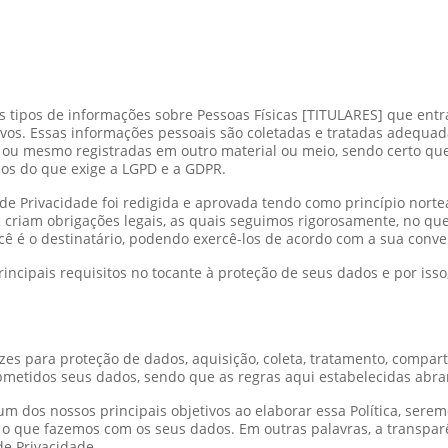
os tipos de informações sobre Pessoas Físicas [TITULARES] que en
tivos. Essas informações pessoais são coletadas e tratadas adeq
 ou mesmo registradas em outro material ou meio, sendo certo q
mos do que exige a LGPD e a GDPR.
 de Privacidade foi redigida e aprovada tendo como princípio no
riam obrigações legais, as quais seguimos rigorosamente, no que 
ocê é o destinatário, podendo exercê-los de acordo com a sua conve
incipais requisitos no tocante à proteção de seus dados e por isso
rizes para proteção de dados, aquisição, coleta, tratamento, compar
ubmetidos seus dados, sendo que as regras aqui estabelecidas abr
 dos nossos principais objetivos ao elaborar essa Política, sere
 o que fazemos com os seus dados. Em outras palavras, a transparên
de Privacidade.