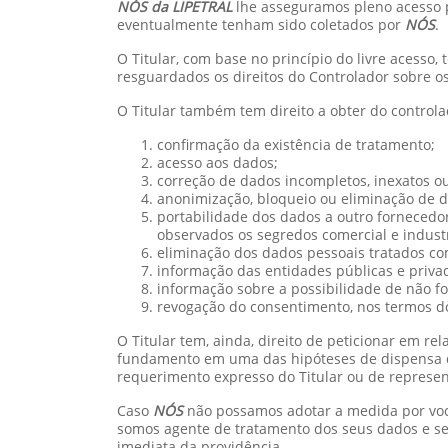
NÓS da LIPETRAL
lhe asseguramos pleno acesso p
eventualmente tenham sido coletados por
NÓS
.
O Titular, com base no princípio do livre acesso,
resguardados os direitos do Controlador sobre os
O Titular também tem direito a obter do control
confirmação da existência de tratamento;
acesso aos dados;
correção de dados incompletos, inexatos o
anonimização, bloqueio ou eliminação de d
portabilidade dos dados a outro fornecedo
observados os segredos comercial e industr
eliminação dos dados pessoais tratados com 
informação das entidades públicas e priva
informação sobre a possibilidade de não f
revogação do consentimento, nos termos
d
O Titular tem, ainda, direito de peticionar em r
fundamento em uma das hipóteses de dispensa de
requerimento expresso do Titular ou de represen
Caso
NÓS
não possamos adotar a medida por você
somos agente de tratamento dos seus dados e se
imediata da providência.