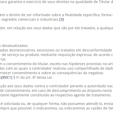
ara garantia e exercício de seus direitos na qualidade de Titular 
 tem o direito de ser informado sobre a finalidade específica, for
 segredos comerciais e industriais.
[3]
ador, em relação aos seus dados que são por ele tratados, a qualq
u desatualizados;
ados desnecessários, excessivos ou tratados em desconformidade 
r de serviço ou produto, mediante requisição expressa, de acordo
ial;
o consentimento do titular, exceto nas hipóteses previstas no art.
das com as quais o controlador realizou uso compartilhado de dad
ornecer consentimento e sobre as consequências da negativa;
o
[RVC1]
§ 5º do art. 8º desta Lei.
elação aos seus dados contra o controlador perante a autoridade na
 consentimento, em caso de descumprimento ao disposto nesta Le
tante legalmente constituído ao respectivo agente de tratamento.
 solicitada ou, de qualquer forma, não possamos atendê-lo, envia
mpre que possível, o indicaremos, ou indicaremos as razões de fa