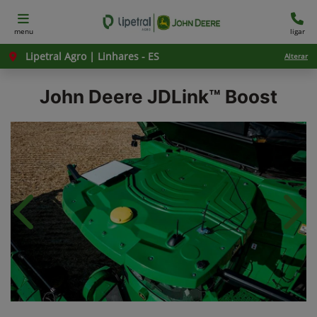
menu
ligar
Lipetral Agro | Linhares - ES
Alterar
John Deere
JDLink™ Boost
Anterior
Próx