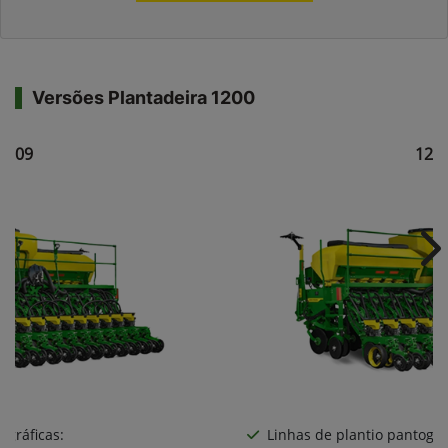
Versões Plantadeira 1200
1209
121
Ne
ográficas:
Linhas de plantio pantográ