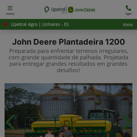
menu
ligar
Lipetral Agro | Linhares - ES
Alterar
John Deere
Plantadeira 1200
Preparada para enfrentar terrenos irregulares,
com grande quantidade de palhada. Projetada
para entregar grandes resultados em grandes
desafios!​
Anterior
Próx