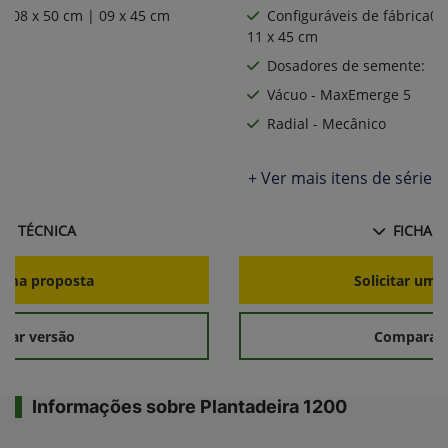
ca08 x 50 cm | 09 x 45 cm
Configuráveis de fábrica06
11 x 45 cm
:
Dosadores de semente:
Vácuo - MaxEmerge 5
Radial - Mecânico
ie
+ Ver mais itens de série
HA TÉCNICA
FICHA T
r uma proposta
Solicitar uma
rar versão
Comparar 
Informações sobre Plantadeira 1200