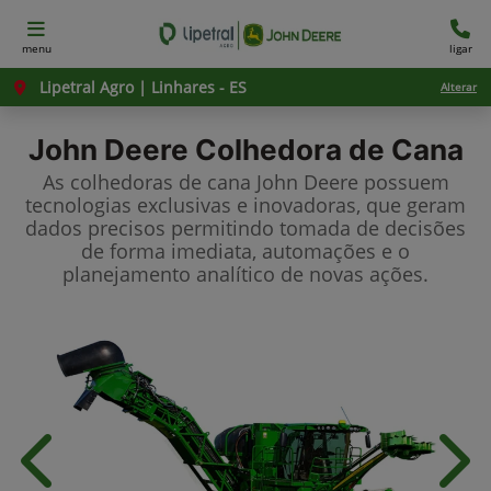
menu
ligar
Lipetral Agro | Linhares - ES
Alterar
John Deere
Colhedora de Cana
As colhedoras de cana John Deere possuem
tecnologias exclusivas e inovadoras, que geram
dados precisos permitindo tomada de decisões
de forma imediata, automações e o
planejamento analítico de novas ações.
Anterior
Próx