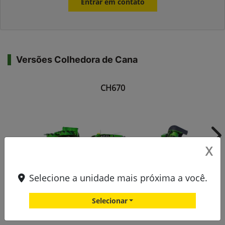
Entrar em contato
Versões Colhedora de Cana
CH670
Ne
X
Selecione a unidade mais próxima a você.
Selecionar