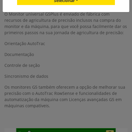
Selecionar
alcance dos seus dedos
O Monitor universal G5Plus é enviado de fábrica com
recursos de agricultura de precisão inclusos na compra do
monitor e da máquina, para que você possa facilmente dar os
primeiros passos na sua jornada de agricultura de precisão:
Orientação AutoTrac
Documentação
Controle de seção
Sincronismo de dados
Os monitores G5 também oferecem a opção de melhorar sua
precisão com o AutoTrac RowSense e funcionalidades de
automatização da máquina com Licenças avançadas G5 em
máquinas compatíveis.