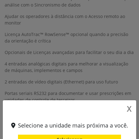
análise com o Sincronismo de dados
Ajudar os operadores à distância com o Acesso remoto ao
monitor
Licença AutoTrac™ RowSense™ opcional quando a precisão
da orientação é crítica
Opcionais de Licenças avançadas para facilitar o seu dia a dia
4 entradas analógicas digitais para melhorar a visualização
de máquinas, implementos e campos
2 entradas de vídeo digitais (Ethernet) para uso futuro
Portas seriais RS232 para documentar e usar prescrições em
unidades de controle de terceiros
X
Compatibilidade com ISO VT e ISO Doc para visualizar e
documentar unidades de controle de terceiros
Selecione a unidade mais próxima a você.
A capacidade do monitor estendido permite que você veja
mais informações a cada exibição e deixa mais controles ao