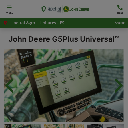
menu
ligar
Lipetral Agro | Linhares - ES
Alterar
John Deere
G5Plus Universal™
Anterior
Próx