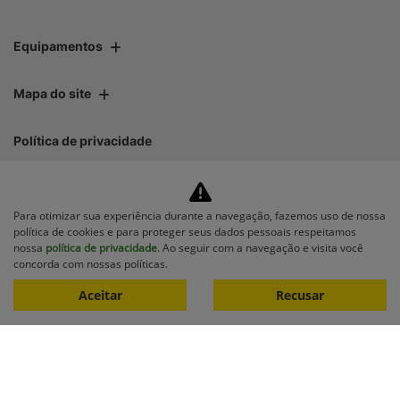
Equipamentos
Mapa do site
Política de privacidade
Lipetral Linhares Peças e Tratores Ltda
Para otimizar sua experiência durante a navegação, fazemos uso de nossa
CNPJ: 27.733.195/0001-35
política de cookies e para proteger seus dados pessoais respeitamos
nossa
política de privacidade
. Ao seguir com a navegação e visita você
concorda com nossas políticas.
Aceitar
Recusar
No trânsito, enxergar o outro
salva vidas.
Desenvolvido pela DEALERSPACE ® Direitos Reservados.