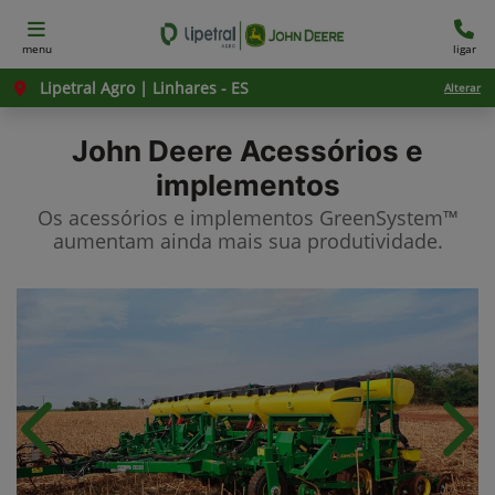
menu
ligar
Lipetral Agro | Linhares - ES
Alterar
John Deere
Acessórios e
implementos
Os acessórios e implementos GreenSystem™
aumentam ainda mais sua produtividade.​
Anterior
Próx