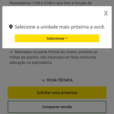
Plantadeiras 1100 e 2100 e que tem a função de
efetuar semeadura de grãos finos;
X
Facilidade de plantio de culturas de proteção do
solo ou alimentação animal juntamente com o plantio
Selecione a unidade mais próxima a você.
de milho ou soja;
Compatível com as versões radial ou a vácuo, tanto
Selecionar
em plantadeiras com transmissão mecânica como com
taxa variável;
Montadas na parte frontal do chassi, próximo as
linhas de plantio, não necessita ser feita nenhuma
alteração na plantadeira.
FICHA TÉCNICA
Solicitar uma proposta
Comparar versão