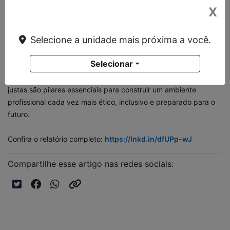
O documento foi elaborado em conformidade com a Lei nº
X
14.611/2023, regulamentada pelo Decreto nº 11.795/2023 e
pela Portaria nº 3.714/2023, reforçando o nosso compromisso
Selecione a unidade mais próxima a você.
com a transparência nas práticas salariais e com a promoção
da igualdade de gênero no ambiente de trabalho.
Selecionar
Acreditamos que equidade salarial, respeito e oportunidades
justas são pilares essenciais para construir um ambiente
profissional cada vez mais ético, inclusivo e preparado para o
futuro.
Confira o relatório completo:
https://lnkd.in/dfUPp-wJ
Compartilhe esse artigo nas redes sociais: