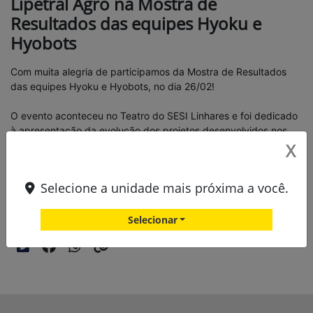
Lipetral Agro na Mostra de
Resultados das equipes Hyoku e
Hyobots
Com muita alegria de participamos da Mostra de Resultados
das equipes Hyoku e Hyobots, no dia 26/02!
O evento aconteceu no Teatro do SESI Linhares e foi dedicado
à apresentação da evolução dos projetos desenvolvidos nos
X
últimos meses, às expectativas para a Etapa Nacional em
março e às iniciativas planejadas para o próximo ciclo.
Selecione a unidade mais próxima a você.
Compartilhe esse artigo nas redes sociais:
Selecionar