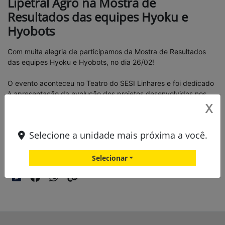
Lipetral Agro na Mostra de
Resultados das equipes Hyoku e
Hyobots
Com muita alegria de participamos da Mostra de Resultados
das equipes Hyoku e Hyobots, no dia 26/02!
O evento aconteceu no Teatro do SESI Linhares e foi dedicado
à apresentação da evolução dos projetos desenvolvidos nos
X
últimos meses, às expectativas para a Etapa Nacional em
março e às iniciativas planejadas para o próximo ciclo.
Selecione a unidade mais próxima a você.
Compartilhe esse artigo nas redes sociais:
Selecionar