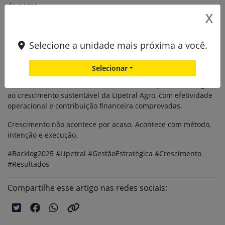
de peças.
X
O objetivo é maximizar o faturamento de peças e serviços por
meio de uma gestão proativa do backlog, elevando a taxa de
Selecione a unidade mais próxima a você.
conversão de oportunidades identificadas em campo.
Após um breve realinhamento em fevereiro, o programa
Selecionar
seguiu com total continuidade de março a dezembro,
consolidando-se como um mecanismo de suporte estratégico
ao crescimento sustentável da Lipetral Agro, com efetividade
operacional e contribuição financeira comprovadas.
Crescimento não acontece por acaso. Acontece com método,
intenção e execução.
#Backlog2025 #Lipetral #GestãoEstratégica #Crescimento
#Resultados
Compartilhe esse artigo nas redes sociais: