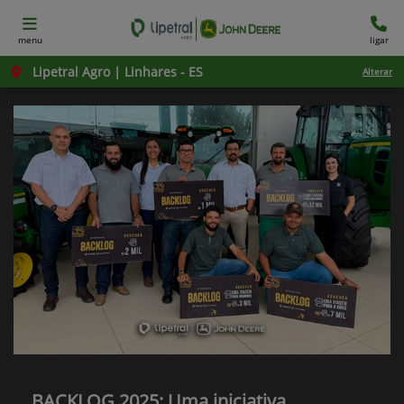
menu
ligar
Lipetral Agro | Linhares - ES
Alterar
BACKLOG 2025: Uma iniciativa