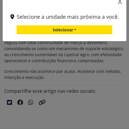
X
de peças.
O objetivo é maximizar o faturamento de peças e serviços por
Selecione a unidade mais próxima a você.
meio de uma gestão proativa do backlog, elevando a taxa de
conversão de oportunidades identificadas em campo.
Selecionar
Após um breve realinhamento em fevereiro, o programa
seguiu com total continuidade de março a dezembro,
consolidando-se como um mecanismo de suporte estratégico
ao crescimento sustentável da Lipetral Agro, com efetividade
operacional e contribuição financeira comprovadas.
Crescimento não acontece por acaso. Acontece com método,
intenção e execução.
Compartilhe esse artigo nas redes sociais: