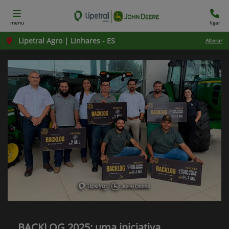
menu
ligar
Lipetral Agro | Linhares - ES
Alterar
BACKLOG 2025: uma iniciativa